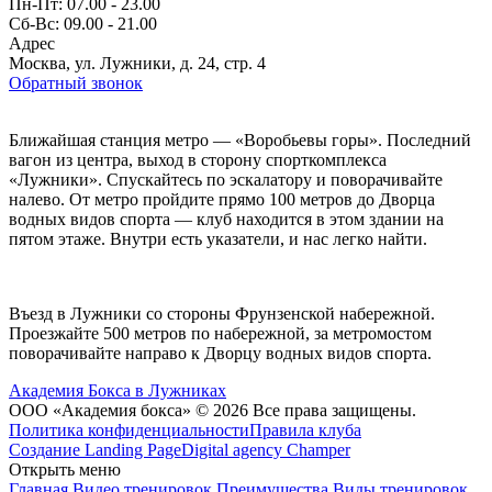
Пн-Пт: 07.00 - 23.00
Сб-Вс: 09.00 - 21.00
Адрес
Москва, ул. Лужники, д. 24, стр. 4
Обратный звонок
Ближайшая станция метро — «Воробьевы горы». Последний
вагон из центра, выход в сторону спорткомплекса
«Лужники». Спускайтесь по эскалатору и поворачивайте
налево. От метро пройдите прямо 100 метров до Дворца
водных видов спорта — клуб находится в этом здании на
пятом этаже. Внутри есть указатели, и нас легко найти.
Въезд в Лужники со стороны Фрунзенской набережной.
Проезжайте 500 метров по набережной, за метромостом
поворачивайте направо к Дворцу водных видов спорта.
Академия Бокса в Лужниках
ООО «Академия бокса» © 2026 Все права защищены.
Политика конфиденциальности
Правила клуба
Создание Landing Page
Digital agency Champer
Открыть меню
Главная
Видео тренировок
Преимущества
Виды тренировок