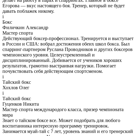
делает на работу в парах и спаррингах. Главное в боксе
Егорова — вкус настоящего боя. Тренер, который не будет
давать поблажек никому.
i
Бокс
Филичкин Александр
Мастер спорта
Действующий боксер-профессионал. Тренируется и выступает
в России и США: вобрал достижения обеих школ бокса. Был
спарринг-партнером Руслана Проводников и других боксеров
чемпионского уровня. Целеустремленный и
дисциплинированный. Добивается от учеников хороших
результатов, грамотно выстраивая нагрузки. Помогает
почувствовать себя действующим спортсменом.
i
Тайский бокс
Хохлов Олег
i
Тайский бокс
Гуценков Никита
Мастер спорта международого класса, призер чемпионата
мира
Знает о тайском боксе все. Может подобрать для любого
воспитанника интересную программу тренировок.
Занимается муай-тай c 7 лет, уровень знаний и его тренерский