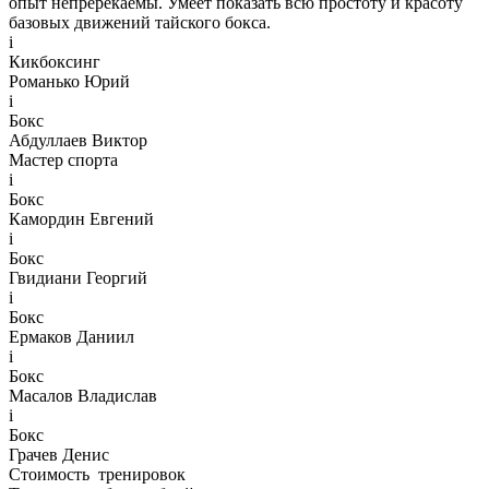
опыт непререкаемы. Умеет показать всю простоту и красоту
базовых движений тайского бокса.
i
Кикбоксинг
Романько Юрий
i
Бокс
Абдуллаев Виктор
Мастер спорта
i
Бокс
Камордин Евгений
i
Бокс
Гвидиани Георгий
i
Бокс
Ермаков Даниил
i
Бокс
Масалов Владислав
i
Бокс
Грачев Денис
Стоимость
тренировок